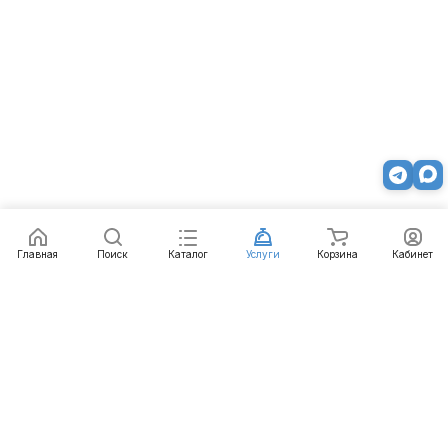
Главная
Поиск
Каталог
Услуги
Корзина
Кабинет
Каталог
Услуги
Бренды
Блог
Оплата
Доставка
Гарантия
Контакты
8 800 511-77-41